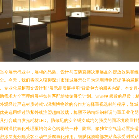
当今展示行业中，展柜的品质、设计与安装直接决定展品的摆放效果和维
全。今天，我们将深入聊聊深圳市隆城展示公司为深圳博物馆提供的展柜
、专业化展柜图文设计和“展示品质展柜图”背后包含的服务内涵。本文旨
助需求方全面理解展柜如何匹配博物馆展览计划。\n\n## 极致的品质：
外观经过严选材质铸就\n深圳博物馆的合作方选择重视选材的程序，隆城
优先选用经过防紫外线注塑超白玻璃，枪黑不锈精细钢材调与重工业化阴
具打合成自发光耗材LED。防倾圮的安全绳支成均匀强度的同环境质量挂
屏耐温抗氧化处理覆均匀金色转得统一种，防腐。箱独立空气流动置换适
密涂层充分隔受客互动中脏腐氧化作用。细腻优质暗部灰贴高承受测试贴