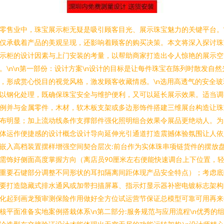
零售业中，珠宝展示柜无疑是吸引顾客目光、展示珠宝魅力的关键平台。
仅承载着产品的美观呈现，还影响着顾客的购买决策。本文将深入探讨珠
示柜的设计因素与上门安装的考量，以帮助商家打造出令人惊艳的展示空
。\n\n第一部份：设计方案\n设计的目标是让每件珠宝在陈列时散发自然
，形成赏心悦目的视觉风格，激发顾客收藏情感。\n选用高透气的安全玻
以钢化处理，既确保珠宝安全与维护便利，又可以延长展示效果。适当调
例并与金属零件，木材，软木板支架或多边形饰件搭建三维展台构造让珠
布明显；加上流动线条作支撑部件强化照明组合效果令展品更绝动人。为
体运作便捷感的设计概念设计导向延伸光引通道打造震撼体验氛围让人依
嵌入高档装置摆样增强空间契合层次:前台作为实体珠串项链货件的摆放
需饰好侧面高度掌握方向（离店员90厘米左右便能快速调台上下位置，
重要石键部分调整不同形状的耳扣隔离间距体现产品安全特点）；考虑底
要打造隐藏式排水通风或加带扫描屏幕、指示灯显示器补密电镀标志架构
化起到画龙预审测保险作用做好全方位试运营节保证总模型可靠可用再来
核平面准备实地案例搭栽体系\n第二部分:服务规范与应用流程\n优秀的