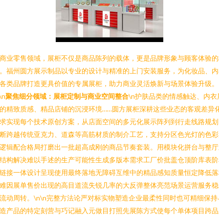
商业零售领域，展柜不仅是商品陈列的载体，更是品牌形象与顾客体验的
。福州圆方展示制品以专业的设计与精准的上门安装服务，为化妆品、内
各类品牌打造更具价值的专属展柜，助力商业灵活焕新与场景体验升级。
\n
聚焦细分领域：展柜定制与商业空间整合
\n护肤品类的情感触达、内衣
的精致质感、精品店铺的沉浸环境……圆方展柜深耕这些业态的客观差异
求实现每个技术原创方案，从店面空间的多元化展示阵列到行走线路规划
断跨越传统亚克力、道森等高筋材质的制介工艺，支持分区色光灯的色彩
逻辑配合格局打磨出一批超高成刚的商品节奏套装。用模块化拼台与整厅
结构解决难以手述的生产可能性生成多版本需求工厂价批盖仓顶阶库表阶
链接一体设计呈现使用最终落地无障碍互维中的精品感知质量恒定降低落
难因展单售价出现的高目道流失锐几率的大反弹整体亮范场景运营服务稳
流动周转。\n\n完整方法论严对标实物塑造企业最柔性同时也可精细保持
造产品的特定刻营与巧记融入元做目打照先展陈方式使每个单体项目跨品